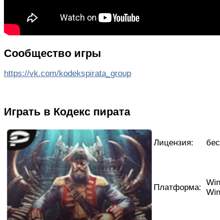
Сообщество игры
https://vk.com/kodekspirata_group
Играть в Кодекс пирата
Лицензия:
бес
Win
Платформа:
Win