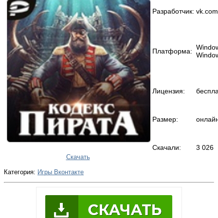
Разработчик:
vk.com
Window
Платформа:
Window
Лицензия:
беспл
Размер:
онлайн
Скачали:
3 026
Скачать
Категория:
Игры Вконтакте