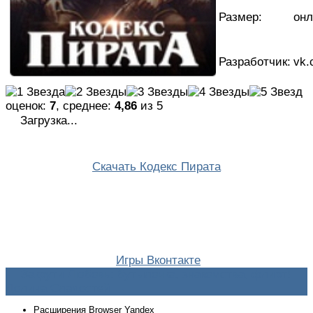
Размер:
онл
Разработчик:
vk.
оценок:
7
, среднее:
4,86
из 5
Загрузка...
Скачать Кодекс Пирата
Игры Вконтакте
Навигация
←
Закрути Любовь: бутылочка, знакомства, флирт!
Долина Сладостей
→
по
Расширения Browser Yandex