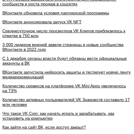
сообществ и роста продаж в соцсетях
ВКонтакте обновила условия партнерской программы
ВКонтакте анонсировала запуск VK NFT
Среднесуточное число просмотров VK Клипов приблизилось к
отметке в 750 млн
3 000 лидеров мнений завели страницы и новые сообщества
ВКонтакте в 2022 году
С 1 декабря органы власти будут обязаны вести официальные
аккаунты в ВК
ВКонтакте запустила нейросеть защиты и тестирует новую ленту
медиарекомендаций
Количество сервисов на платформе VK Mini Apps увеличилось
на 73%
Количество активных пользователей VK Знакомств составило 17
млн человек
Что такое VK Coin: как начать играть и зарабатывать, как
установить на компьютер
Как зайти на сайт ВК, если доступ закрыт?