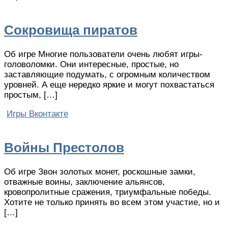
Сокровища пиратов
Об игре Многие пользователи очень любят игры-
головоломки. Они интересные, простые, но
заставляющие подумать, с огромным количеством
уровней. А еще нередко яркие и могут похвастаться
простым, […]
Игры Вконтакте
Войны Престолов
Об игре Звон золотых монет, роскошные замки,
отважные воины, заключение альянсов,
кровопролитные сражения, триумфальные победы.
Хотите не только принять во всем этом участие, но и
[…]