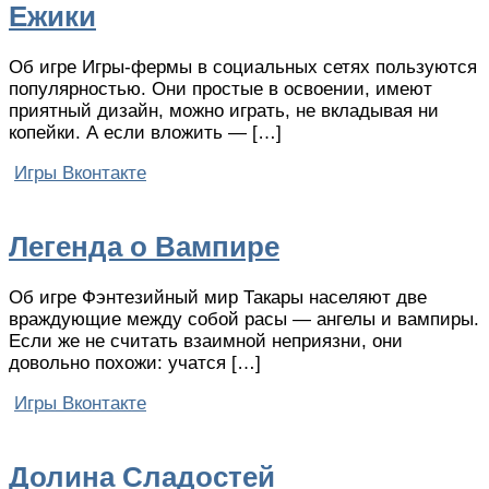
Ежики
Об игре Игры-фермы в социальных сетях пользуются
популярностью. Они простые в освоении, имеют
приятный дизайн, можно играть, не вкладывая ни
копейки. А если вложить — […]
Игры Вконтакте
Легенда о Вампире
Об игре Фэнтезийный мир Такары населяют две
враждующие между собой расы — ангелы и вампиры.
Если же не считать взаимной неприязни, они
довольно похожи: учатся […]
Игры Вконтакте
Долина Сладостей