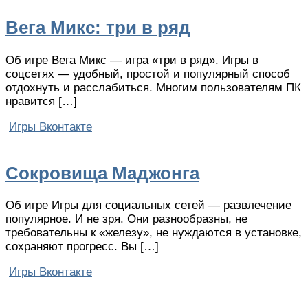
Вега Микс: три в ряд
Об игре Вега Микс — игра «три в ряд». Игры в
соцсетях — удобный, простой и популярный способ
отдохнуть и расслабиться. Многим пользователям ПК
нравится […]
Игры Вконтакте
Сокровища Маджонга
Об игре Игры для социальных сетей — развлечение
популярное. И не зря. Они разнообразны, не
требовательны к «железу», не нуждаются в установке,
сохраняют прогресс. Вы […]
Игры Вконтакте