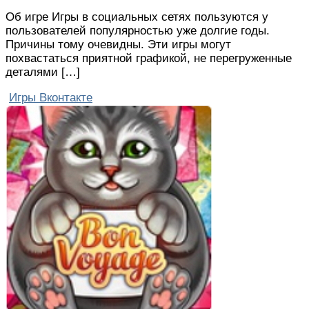
Об игре Игры в социальных сетях пользуются у
пользователей популярностью уже долгие годы.
Причины тому очевидны. Эти игры могут
похвастаться приятной графикой, не перегруженные
деталями […]
Игры Вконтакте