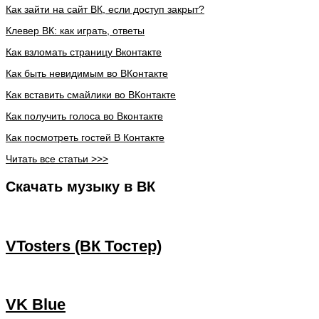
Как зайти на сайт ВК, если доступ закрыт?
Клевер ВК: как играть, ответы
Как взломать страницу Вконтакте
Как быть невидимым во ВКонтакте
Как вставить смайлики во ВКонтакте
Как получить голоса во Вконтакте
Как посмотреть гостей В Контакте
Читать все статьи >>>
Скачать музыку в ВК
VTosters (ВК Тостер)
VK Blue