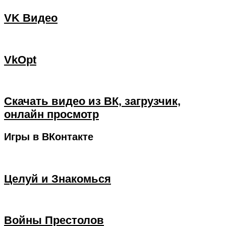
VK Видео
VkOpt
Скачать видео из ВК, загрузчик,
онлайн просмотр
Игры в ВКонтакте
Целуй и Знакомься
Войны Престолов