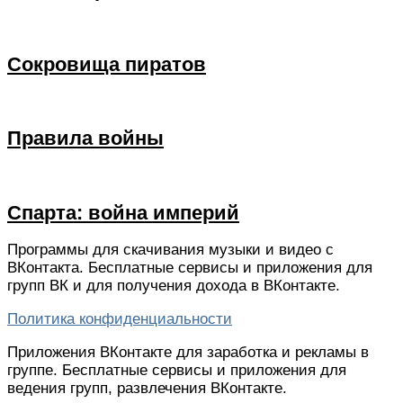
Сокровища пиратов
Правила войны
Спарта: война империй
Программы для скачивания музыки и видео c
ВКонтакта. Бесплатные сервисы и приложения для
групп ВК и для получения дохода в ВКонтакте.
Политика конфиденциальности
Приложения ВКонтакте для заработка и рекламы в
группе. Бесплатные сервисы и приложения для
ведения групп, развлечения ВКонтакте.