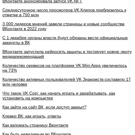
ВКонтакте анонсировала запуск VK NFT
Среднесуточное число просмотров VK Клипов приблизилось к
отметке в 750 млн
3 000 лидеров мнений завели страницы и новые сообщества
ВКонтакте в 2022 году
С 1 декабря органы власти будут обязаны вести официальные
аккаунты в ВК
ВКонтакте запустила нейросеть защиты и тестирует новую ленту
медиарекомендаций
Количество сервисов на платформе VK Mini Apps увеличилось
на 73%
Количество активных пользователей VK Знакомств составило 17
млн человек
Что такое VK Coin: как начать играть и зарабатывать, как
установить на компьютер
Как зайти на сайт ВК, если доступ закрыт?
Клевер ВК: как играть, ответы
Как взломать страницу Вконтакте
Как быть невидимым во ВКонтакте