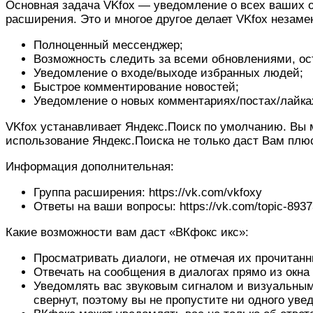
Основная задача VKfox — уведомление о всех ваших о
расширения. Это и многое другое делает VKfox незам
Полноценный мессенджер;
Возможность следить за всеми обновлениями, о
Уведомление о входе/выходе избранных людей;
Быстрое комментирование новостей;
Уведомление о новых комментариях/постах/лайках
VKfox устанавливает Яндекс.Поиск по умолчанию. Вы 
использование Яндекс.Поиска не только даст Bам плюс
Информация дополнительная:
Группа расширения: https://vk.com/vkfoxy
Ответы на ваши вопросы: https://vk.com/topic-893
Какие возможности вам даст «ВКфокс икс»:
Просматривать диалоги, не отмечая их прочитанн
Отвечать на сообщения в диалогах прямо из окна
Уведомлять вас звуковым сигналом и визуальным
свернут, поэтому вы не пропустите ни одного ув