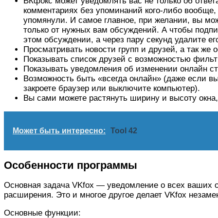
ВКфокс может уведомлять вас не только об ответа
комментариях без упоминаний кого-либо вообще,
упомянули. И самое главное, при желании, вы мо
только от нужных вам обсуждений. А чтобы подпи
этом обсуждении, а через пару секунд удалите е
Просматривать новости групп и друзей, а так же 
Показывать список друзей с возможностью фильтра
Показывать уведомления об изменении онлайн ст
Возможность быть «всегда онлайн» (даже если вы 
закроете браузер или выключите компьютер).
Вы сами можете растянуть ширину и высоту окна,
Может быть интересно:
Tool 42
Особенности программы
Основная задача VKfox — уведомление о всех ваших о
расширения. Это и многое другое делает VKfox незам
Основные функции: