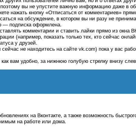
х других пользователей лично вам, но и о ответах друг
 поэтому вы не упустите важную информацию даже в об
жете нажать кнопку «Отписаться от комментариев» пря
саться на обсуждение, в котором вы ни разу не приним
го — подписка оформлена.
оставлять комментарии и ставить лайки прямо из окна 
ции (например, показать только тех, кто сейчас онлай
атуса у друзей.
сейчас не находитесь на сайте vk.com) пока у вас работ
 как вам удобно, за нижнюю голубую стрелку внизу слев
бновлениях на Вконтакте, а также возможность быстрог
енимым на работе или дома.