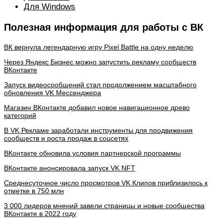
Для Windows
Полезная информация для работы с ВК
ВК вернула легендарную игру Pixel Battle на одну неделю
Через Яндекс Бизнес можно запустить рекламу сообществ
ВКонтакте
Запуск видеосообщений стал продолжением масштабного
обновления VK Мессенджера
Магазин ВКонтакте добавил новое навигационное древо
категорий
В VK Рекламе заработали инструменты для продвижения
сообществ и роста продаж в соцсетях
ВКонтакте обновила условия партнерской программы
ВКонтакте анонсировала запуск VK NFT
Среднесуточное число просмотров VK Клипов приблизилось к
отметке в 750 млн
3 000 лидеров мнений завели страницы и новые сообщества
ВКонтакте в 2022 году