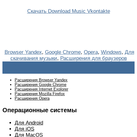
Скачать Download Music Vkontakte
Browser Yandex
,
Google Chrome
,
Opera
,
Windows
,
Для
скачивания музыки
,
Расширения для браузеров
Навигация
←
VKfox
KissVK
→
по
Расширения Browser Yandex
записям
Расширения Google Chrome
Расширения Internet Explorer
Расширения Mozilla Firefox
Расширения Opera
Операционные системы
Для Android
Для iOS
Для MacOS