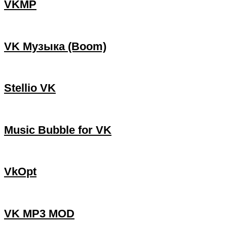
VKMP
VK Музыка (Boom)
Stellio VK
Music Bubble for VK
VkOpt
VK MP3 MOD